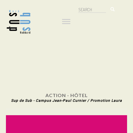
Aller
Search
au
Navigation
Search
contenu
principal
principale
ACTION - HÔTEL
Sup de Sub - Campus Jean-Paul Curnier / Promotion Laura