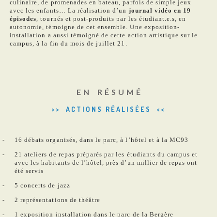
culinaire, de promenades en bateau, parfois de simple jeux
avec les enfants… La réalisation d’un
journal vidéo en 19
épisodes
, tournés et post-produits par les étudiant.e.s, en
autonomie, témoigne de cet ensemble. Une exposition-
installation a aussi témoigné de cette action artistique sur le
campus, à la fin du mois de juillet 21.
E N R É S U M É
>> ACTIONS RÉALISÉES <<
16 débats organisés, dans le parc, à l’hôtel et à la MC93
21 ateliers de repas préparés par les étudiants du campus et
avec les habitants de l’hôtel, près d’un millier de repas ont
été servis
5 concerts de jazz
2 représentations de théâtre
1 exposition installation dans le parc de la Bergère