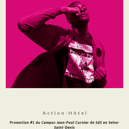
A c t i o n - H ô t e l
Promotion #1 du Campus Jean-Paul Curnier de SdS en Seine-
Saint-Denis