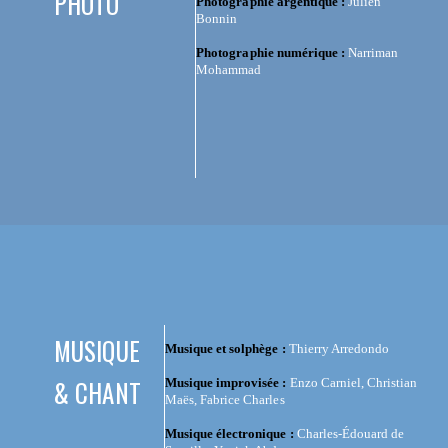
PHOTO
Photographie argentique :
Julien
Bonnin
Photographie numérique :
Narriman
Mohammad
MUSIQUE
Musique et solphège :
Thierry Arredondo
& CHANT
Musique improvisée :
Enzo Carniel, Christian
Maës, Fabrice Charles
Musique électronique :
Charles-Édouard de