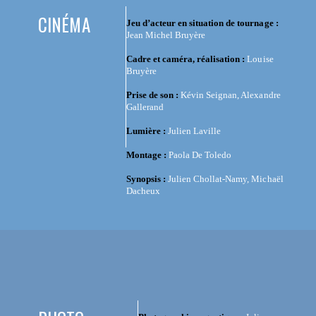
CINÉMA
Jeu d’acteur en situation de tournage :
Jean Michel Bruyère
Cadre et caméra, réalisation :
Louise
Bruyère
Prise de son :
Kévin Seignan, Alexandre
Gallerand
Lumière :
Julien Laville
Montage :
Paola De Toledo
Synopsis :
Julien Chollat-Namy, Michaël
Dacheux