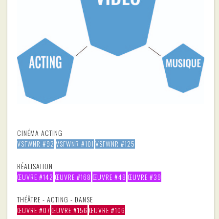
CINÉMA ACTING
VSFWNR #92
VSFWNR #101
VSFWNR #125
RÉALISATION
ŒUVRE #142
ŒUVRE #168
ŒUVRE #49
ŒUVRE #39
THÉÂTRE - ACTING - DANSE
ŒUVRE #07
ŒUVRE #156
ŒUVRE #106