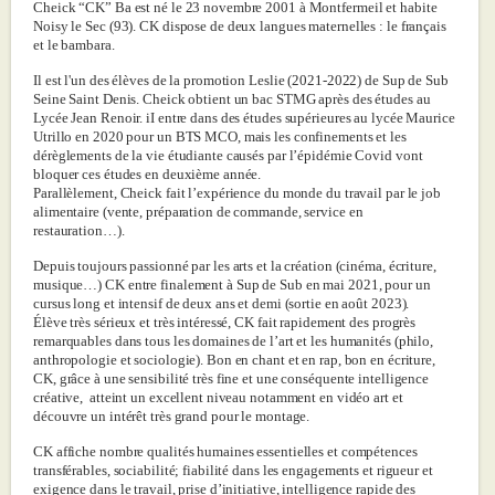
Cheick “CK” Ba est né le 23 novembre 2001 à Montfermeil et habite
Noisy le Sec (93). CK dispose de deux langues maternelles : le français
et le bambara.
Il est l'un des élèves de la promotion Leslie (2021-2022) de Sup de Sub
Seine Saint Denis. Cheick obtient un bac STMG après des études au
Lycée Jean Renoir. iI entre dans des études supérieures au lycée Maurice
Utrillo en 2020 pour un BTS MCO, mais les confinements et les
dérèglements de la vie étudiante causés par l’épidémie Covid vont
bloquer ces études en deuxième année.
Parallèlement, Cheick fait l’expérience du monde du travail par le job
alimentaire (vente, préparation de commande, service en
restauration…).
Depuis toujours passionné par les arts et la création (cinéma, écriture,
musique…) CK entre finalement à Sup de Sub en mai 2021, pour un
cursus long et intensif de deux ans et demi (sortie en août 2023).
Élève très sérieux et très intéressé, CK fait rapidement des progrès
remarquables dans tous les domaines de l’art et les humanités (philo,
anthropologie et sociologie). Bon en chant et en rap, bon en écriture,
CK, grâce à une sensibilité très fine et une conséquente intelligence
créative, atteint un excellent niveau notamment en vidéo art et
découvre un intérêt très grand pour le montage.
CK affiche nombre qualités humaines essentielles et compétences
transférables, sociabilité; fiabilité dans les engagements et rigueur et
exigence dans le travail, prise d’initiative, intelligence rapide des