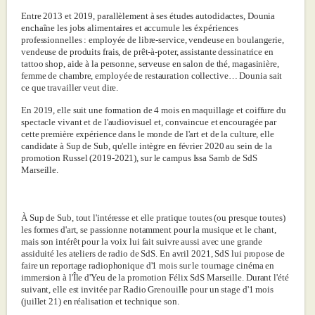
Entre 2013 et 2019, parallèlement à ses études autodidactes, Dounia
enchaîne les jobs alimentaires et accumule les éxpériences
professionnelles : employée de libre-service, vendeuse en boulangerie,
vendeuse de produits frais, de prêt-à-poter, assistante dessinatrice en
tattoo shop, aide à la personne, serveuse en salon de thé, magasinière,
femme de chambre, employée de restauration collective… Dounia sait
ce que travailler veut dire.
En 2019, elle suit une formation de 4 mois en maquillage et coiffure du
spectacle vivant et de l'audiovisuel et, convaincue et encouragée par
cette première expérience dans le monde de l'art et de la culture, elle
candidate à Sup de Sub, qu'elle intègre en février 2020 au sein de la
promotion Russel (2019-2021), sur le campus Issa Samb de SdS
Marseille.
À Sup de Sub, tout l'intéresse et elle pratique toutes (ou presque toutes)
les formes d'art, se passionne notamment pour la musique et le chant,
mais son intérêt pour la voix lui fait suivre aussi avec une grande
assiduité les ateliers de radio de SdS. En avril 2021, SdS lui propose de
faire un reportage radiophonique d'1 mois sur le tournage cinéma en
immersion à l'Île d'Yeu de la promotion Félix SdS Marseille. Durant l'été
suivant, elle est invitée par Radio Grenouille pour un stage d'1 mois
(juillet 21) en réalisation et technique son.