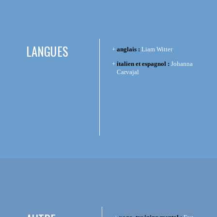
LANGUES
anglais :
Liam Witter
italien et espagnol :
Johanna
Carvajal