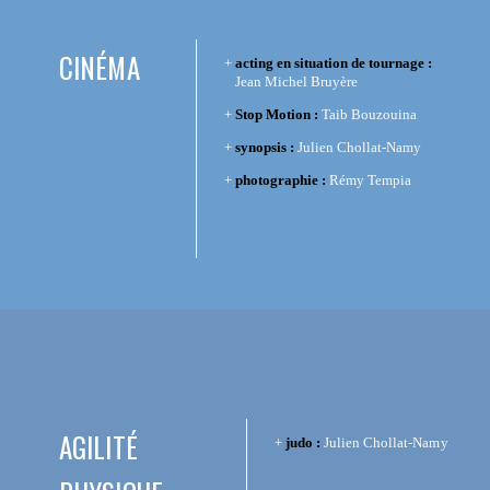
CINÉMA
acting en situation de tournage :
Jean Michel Bruyère
Stop Motion :
Taib Bouzouina
synopsis :
Julien Chollat-Namy
photographie :
Rémy Tempia
AGILITÉ
judo :
Julien Chollat-Namy