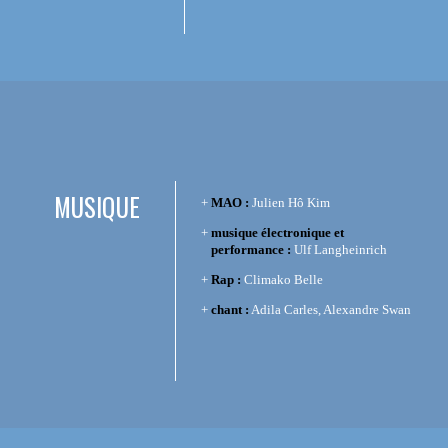
MUSIQUE
MAO :
Julien Hô Kim
musique électronique et
performance :
Ulf Langheinrich
Rap :
Climako Belle
chant :
Adila Carles, Alexandre Swan