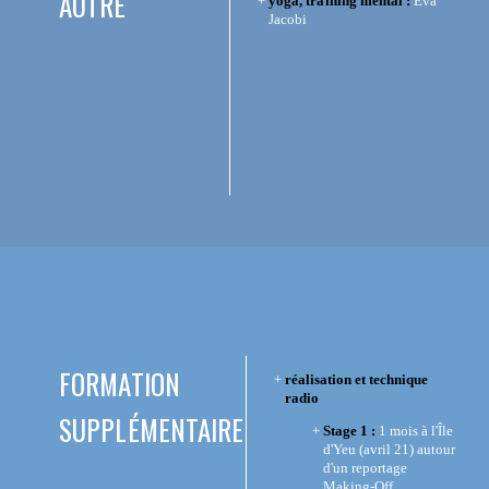
AUTRE
yoga, training mental :
Eva
Jacobi
FORMATION
réalisation et technique
radio
SUPPLÉMENTAIRE
Stage 1 :
1 mois à l'Île
d'Yeu (avril 21) autour
d'un reportage
Making-Off