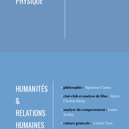
PHYSIQUE
HUMANITÉS
philosophie :
Alphonse Clarou
ciné-club et analyse de film :
Julien
&
Chollat-Namy
RELATIONS
analyse du comportement :
Laura
Serfaty
HUMAINES
culture générale :
Colette Tron