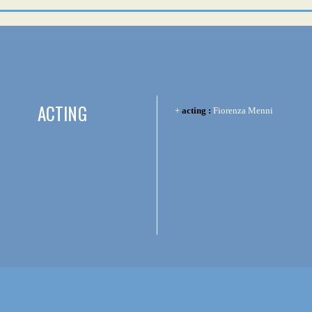
ACTING
acting :
Fiorenza Menni