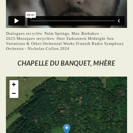
Dialogues recyclés: Palm Springs, Max Barbakov -
2021/Musiques recyclées: Outi Tarkiainen Midnight Sun
Variations & Other Orchestral Works Finnish Radio Symphony
Orchestra - Nicholas Collon 2024
CHAPELLE DU BANQUET, MHÈRE
+
−