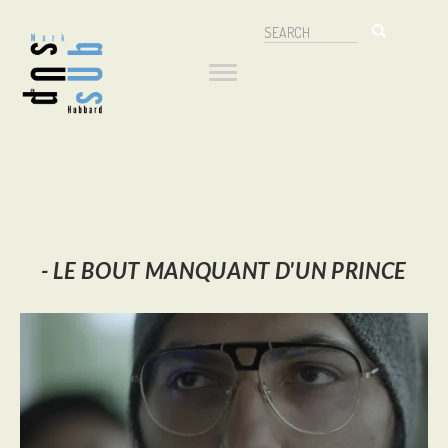
Aller
Search
au
Navigation
Search
contenu
principal
principale
-
LE BOUT MANQUANT D'UN PRINCE