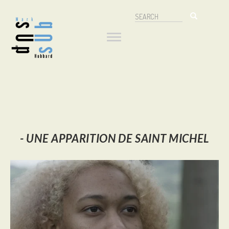
Aller
Search
au
Navigation
Search
contenu
principal
principale
-
UNE APPARITION DE SAINT MICHEL