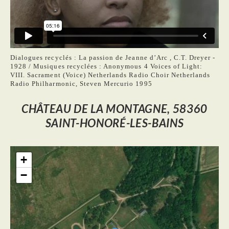
Dialogues recyclés : La passion de Jeanne d’Arc , C.T. Dreyer -
1928 / Musiques recyclées : Anonymous 4 Voices of Light:
VIII. Sacrament (Voice) Netherlands Radio Choir Netherlands
Radio Philharmonic, Steven Mercurio 1995
CHÂTEAU DE LA MONTAGNE, 58360
SAINT-HONORÉ-LES-BAINS
+
−