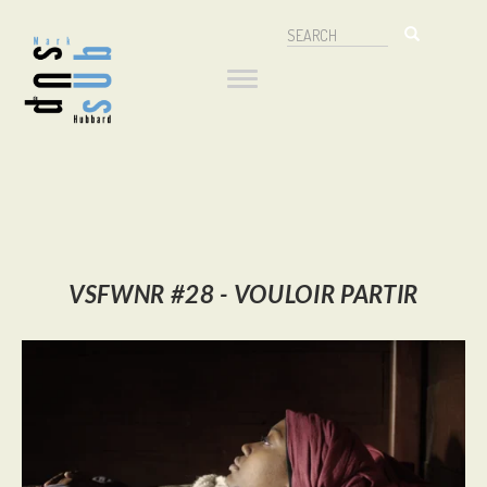
Aller
Search
au
Navigation
Search
contenu
principal
principale
VSFWNR #28 -
VOULOIR PARTIR