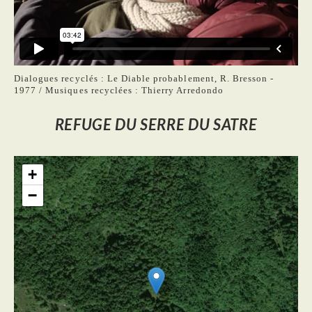
Dialogues recyclés : Le Diable probablement, R. Bresson -
1977 / Musiques recyclées : Thierry Arredondo
REFUGE DU SERRE DU SATRE
+
−