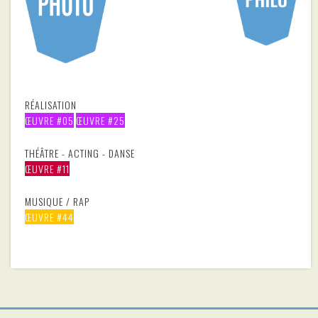
RÉALISATION
ŒUVRE #05
ŒUVRE #25​
THÉÂTRE - ACTING - DANSE
ŒUVRE #11
MUSIQUE / RAP
ŒUVRE #44​