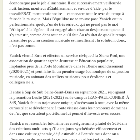
économique par le job alimentaire. Il est successivement veilleur de
nuit, facteur, moniteur d'Établissement et service d’aide par le
travail/ESAT, manutentionnaire… et consacre tout le reste du temps à
faire de la musique. Mais l’équilibre ne se trouve pas : Yanick est un
perfectionniste, quelqu’un de très sérieux, qui ne prend pas le mot
“éthique” à la légère : il est engagé alors chacun des jobs compte et il
s’y investit, comme dans tout ce qu’il fait. Au résultat de quoi le temps
laissé libre pour sa création musicale est insuffisant ; la solution, donc,
n’est pas bonne.
Yanick vient à Paris et effectue un service civique à la Sierra Prod, une
association de quartier agréée Jeunesse et Education populaire,
implantée près de la Porte Montmartre dans le 18ème arrondissement
(2020-2021) et peut faire là, un premier usage économique de sa passion
musicale, en animant des ateliers musicaux pour écolier·e·s et
collégien·ne·s.
Il entre à Sup de Sub Seine-Saint-Denis en septembre 2021, rejoignant
la promotion Leslie (2021-2022) sur le campus JEAN-PAUL CUNIER. À
SdS, Yanick fait un trajet assez unique, s'intéressant à tout, avec la même
curiosité et se développant à toute vitesse dans les nombreux domaines
de l’art que son talent protéiforme lui permet d’investir avec succès.
Yanick a su rassembler lui-même les enseignements pluriel de SdS dans
des créations multi-arts qu’il a toujours synthétisées efficacement et
dans une culture générale, déjà estimable à l’entrée mais dont on a
l’impression de percevoir la croissance tant celle-ci est rapide.