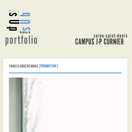
Aller
au
contenu
principal
YANICK ABDEREMANE
[PROMOTION ]