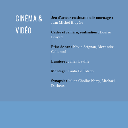
CINÉMA &
Jeu d’acteur en situation de tournage :
Jean Michel Bruyère
VIDÉO
Cadre et caméra, réalisation :
Louise
Bruyère
Prise de son :
Kévin Seignan, Alexandre
Gallerand
Lumière :
Julien Laville
Montage :
Paola De Toledo
Synopsis :
Julien Chollat-Namy, Michaël
Dacheux