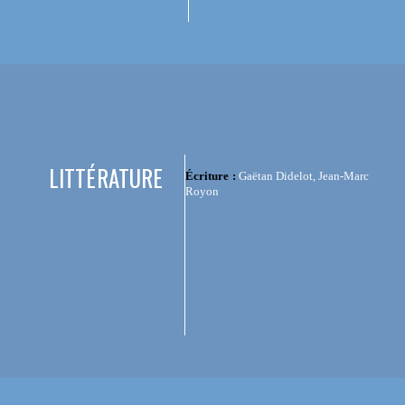
LITTÉRATURE
Écriture :
Gaëtan Didelot, Jean-Marc
Royon