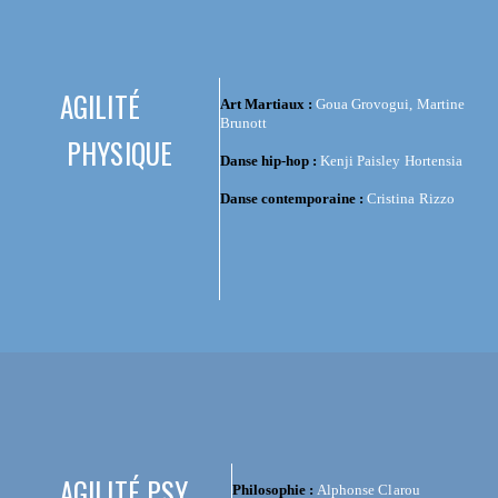
AGILITÉ
Art Martiaux :
Goua Grovogui, Martine
Brunott
PHYSIQUE
Danse hip-hop :
Kenji Paisley Hortensia
Danse contemporaine :
Cristina Rizzo
AGILITÉ PSY
Philosophie :
Alphonse Clarou