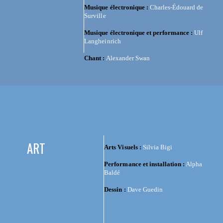
Musique électronique :
Charles-Édouard de
Surville
Musique électronique et performance :
Ulf
Langheinrich
Chant :
Alexander Swan
ART
Arts Visuels :
Silvia Bigi
Performance et installation :
Alpha
Baldé
Dessin :
Dave Guedin