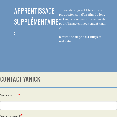
APPRENTISSAGE
1 mois de stage à LFKs en post-
production son d'un film de long-
SUPPLÉMENTAIRE
métrage et composition musicale
pour l'image en mouvement (mai
2022).
:
référent de stage : JM Bruyère,
réalisateur
CONTACT YANICK
Votre nom
Votre email