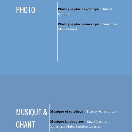
PHOTO
Photographie argentique :
Julien
Bonnin
Photographie numérique :
Narriman
Mohammad
MUSIQUE &
Musique et solphège :
Thierry Arredondo
CHANT
Musique improvisée :
Enzo Carniel,
Christian Maës, Fabrice Charles