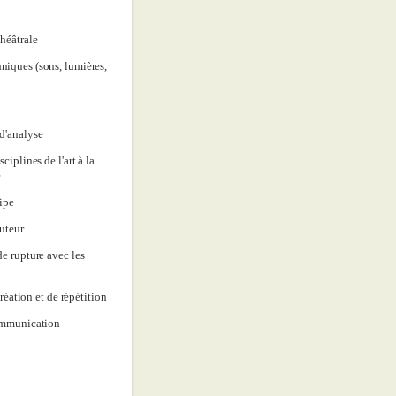
théâtrale
niques (sons, lumières,
d'analyse
ciplines de l'art à la
é
ipe
auteur
de rupture avec les
création et de répétition
communication