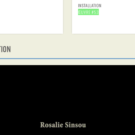
INSTALLATION
ŒUVRE #53
TION