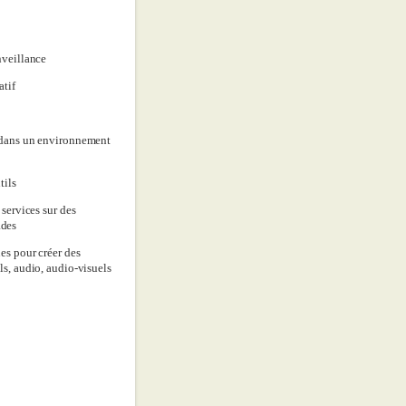
nveillance
atif
n dans un environnement
tils
 services sur des
ades
ues pour créer des
ls, audio, audio-visuels