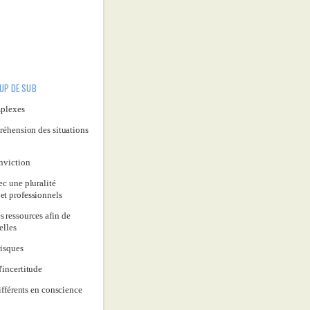
UP DE SUB
mplexes
préhension des situations
onviction
ec une pluralité
et professionnels
 ressources afin de
elles
risques
'incertitude
différents en conscience