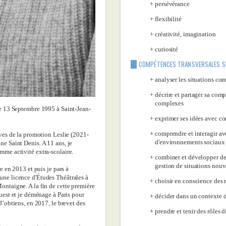
persévérance
flexibilité
créativité, imagination
curiosité
COMPÉTENCES TRANSVERSALES S
analyser les situations co
décrire et partager sa com
complexes
le 13 Septembre 1995 à Saint-Jean-
exprimer ses idées avec c
comprendre et interagir av
èves de la promotion Leslie (2021-
d'environnements sociaux 
e Saint Denis. A 11 ans, je
mme activité extra-scolaire.
combiner et développer des
gestion de situations nouv
re en 2013 et puis je pars à
ne licence d'Études Théâtrales à
choisir en conscience des 
ontaigne. A la fin de cette première
ouest et je déménage à Paris pour
décider dans un contexte d
J’obtiens, en 2017, le brevet des
prendre et tenir des rôles 