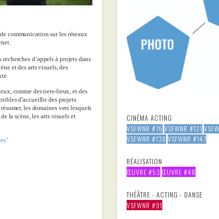
 de communication sur les réseaux
rnet.
 recherches d’appels à projets dans
ène et des arts visuels, des
xte.
ieux, comme des tiers-lieux, et des
tibles d'accueillir des projets
r résumer, les domaines vers lesquels
 de la scène, les arts visuels et
CINÉMA ACTING
VSFWNR #76
VSFWNR #121
VSFW
VSFWNR #138
VSFWNR #147
res"
RÉALISATION
ŒUVRE #53​
ŒUVRE #48
THÉÂTRE - ACTING - DANSE
VSFWNR #91