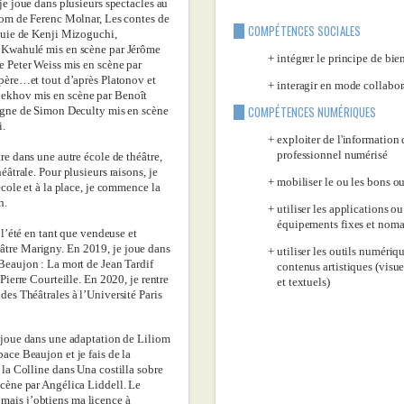
 je joue dans plusieurs spectacles au
liom de Ferenc Molnar, Les contes de
COMPÉTENCES SOCIALES
pluie de Kenji Mizoguchi,
 Kwahulé mis en scène par Jérôme
intégrer le principe de bie
e Peter Weiss mis en scène par
 père…et tout d’après Platonov et
interagir en mode collabor
ekhov mis en scène par Benoît
COMPÉTENCES NUMÉRIQUES
ligne de Simon Deculty mis en scène
i.
exploiter de l'informatio
professionnel numérisé
re dans une autre école de théâtre,
éâtrale. Pour plusieurs raisons, je
mobiliser le ou les bons ou
école et à la place, je commence la
n.
utiliser les applications ou
équipements fixes et nom
e l’été en tant que vendeuse et
tre Marigny. En 2019, je joue dans
utiliser les outils numériq
Beaujon : La mort de Jean Tardif
contenus artistiques (visue
 Pierre Courteille. En 2020, je rentre
et textuels)
des Théâtrales à l’Université Paris
e joue dans une adaptation de Liliom
ace Beaujon et je fais de la
 la Colline dans Una costilla sobre
scène par Angélica Liddell. Le
ais j’obtiens ma licence à