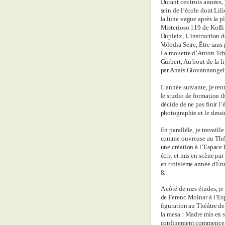
Durant ces trois années,
sein de l’école dont Li
la lune vague après la 
Misterioso 119 de Koffi
Dupleix, L’instruction d
Volodia Serre, Être sans
La mouette d’Anton Tch
Guibert, Au bout de la 
par Anaïs Giovannangel
L’année suivante, je rent
le studio de formation th
décide de ne pas finir l’
photographie et le dessi
En parallèle, je travaill
comme ouvreuse au Théâ
une création à l’Espace 
écrit et mis en scène par
en troisième année d'Étu
8.
A côté de mes études, j
de Ferenc Molnar à l’Esp
figuration au Théâtre de
la mesa : Madre mis en 
confinement commence m