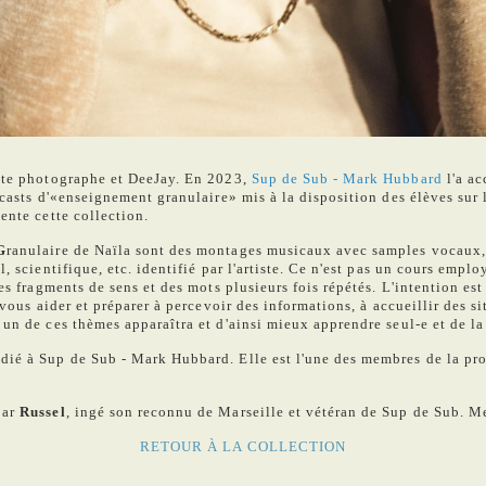
iste photographe et DeeJay. En 2023,
Sup de Sub - Mark Hubbard
l'a ac
casts d'«enseignement granulaire» mis à la disposition des élèves sur le
ente cette collection.
G
ranulaire de Naïla sont des montages musicaux avec samples vocaux
l, scientifique, etc. identifié par l'artiste. Ce n'est pas un cours emp
es fragments de sens et des mots plusieurs fois répétés. L'intention est
e vous aider et préparer à percevoir des informations, à accueillir des 
 un de ces thèmes apparaîtra et d'ainsi mieux apprendre seul-e et de l
dié à Sup de Sub - Mark Hubbard. Elle est l'une des membres de la pr
par
Russel
, ingé son reconnu de Marseille et vétéran de Sup de Sub. M
RETOUR À LA COLLECTION