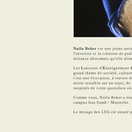
Naïla Beker
est une jeune art
l'invetion et la création de pod
distance désormais qu'elle alim
Les
L
anceurs d'
E
nseignement
grand thème de société, culture
c'est une évocation, à travers d
alerte sensible sur un sujet, d
inopinés de votre quotidien où
Comme vous, Naila Beker a étu
campus Issa Samb / Marseille.
Le mixage des LEG est assuré 