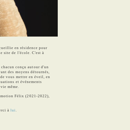
cueillie en résidence pour
 site de l'école. C'est à
, chacun conçu autour d'un
loyant des moyens détournés,
 de vous mettre en éveil, en
situations et événements
a vie même.
omotion Félix (2021-2022),
erci à
lui
.