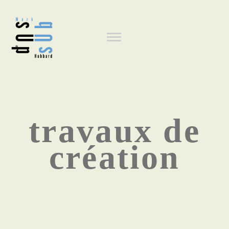
Aller
au
Navigation
contenu
principal
principale
travaux de
création