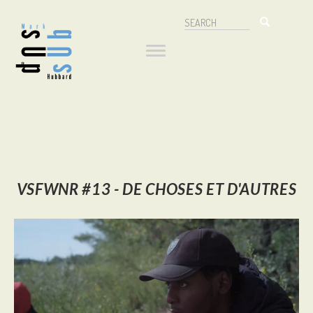
Aller
Search
au
Navigation
Search
contenu
principal
principale
VSFWNR #13 -
DE CHOSES ET D'AUTRES