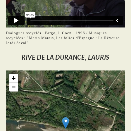
Dialogues recyclés : Fargo, J. Coen - 1996 / Musiques
recyclées : "Marin Marais, Les folies d'Espagne : La Rêveuse -
Jordi Saval"
RIVE DE LA DURANCE, LAURIS
+
−