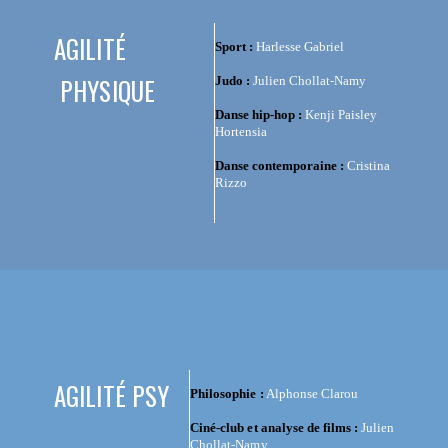
AGILITÉ
Sport :
Harlesse Gabriel
PHYSIQUE
Judo :
Julien Chollat-Namy
Danse hip-hop :
Kenji Paisley
Hortensia
Danse contemporaine :
Cristina
Rizzo
AGILITÉ PSY
Philosophie :
Alphonse Clarou
Ciné-club et analyse de films :
Julien
Chollat-Namy