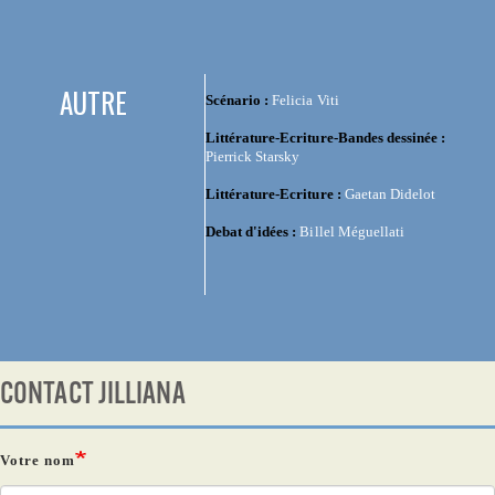
AUTRE
Scénario :
Felicia Viti
Littérature-Ecriture-Bandes dessinée :
Pierrick Starsky
Littérature-Ecriture :
Gaetan Didelot
Debat d'idées :
Billel Méguellati
CONTACT JILLIANA
Votre nom