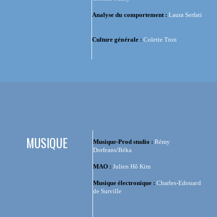
Analyse du comportement :
Laura Serfati
Culture générale :
Colette Tron
MUSIQUE
Musique-Prod studio :
Rémy
Dorfeans/Béka
MAO :
Julien Hô Kim
Musique électronique :
Charles-Edouard
de Surville