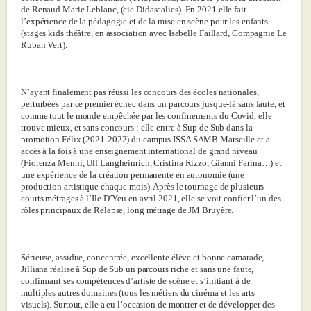
de Renaud Marie Leblanc, (cie Didascalies). En 2021 elle fait
l’expérience de la pédagogie et de la mise en scène pour les enfants
(stages kids théâtre, en association avec Isabelle Faillard, Compagnie Le
Ruban Vert).
N’ayant finalement pas réussi les concours des écoles nationales,
perturbées par ce premier échec dans un parcours jusque-là sans faute, et
comme tout le monde empêchée par les confinements du Covid, elle
trouve mieux, et sans concours : elle entre à Sup de Sub dans la
promotion Félix (2021-2022) du campus ISSA SAMB Marseille et a
accès à la fois à une enseignement international de grand niveau
(Fiorenza Menni, Ulf Langheinrich, Cristina Rizzo, Gianni Farina…) et
une expérience de la création permanente en autonomie (une
production artistique chaque mois). Après le tournage de plusieurs
courts métrages à l’Ile D’Yeu en avril 2021, elle se voit confier l’un des
rôles principaux de Relapse, long métrage de JM Bruyère.
Sérieuse, assidue, concentrée, excellente élève et bonne camarade,
Jilliana réalise à Sup de Sub un parcours riche et sans une faute,
confirmant ses compétences d’artiste de scène et s’initiant à de
multiples autres domaines (tous les métiers du cinéma et les arts
visuels). Surtout, elle a eu l’occasion de montrer et de développer des