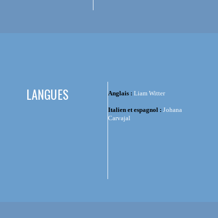
LANGUES
Anglais :
Liam Witter
Italien et espagnol :
Johana
Carvajal