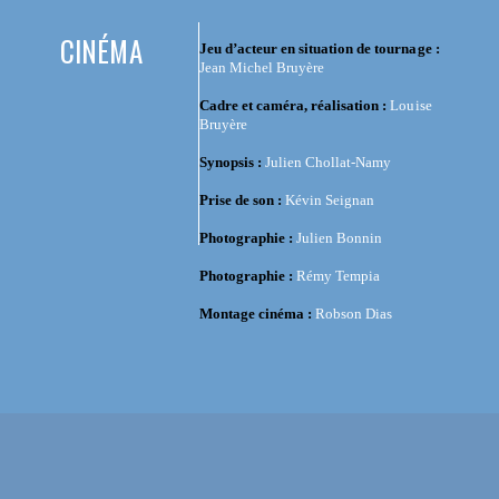
CINÉMA
Jeu d’acteur en situation de tournage :
Jean Michel Bruyère
Cadre et caméra, réalisation :
Louise
Bruyère
Synopsis :
Julien Chollat-Namy
Prise de son :
Kévin Seignan
Photographie :
Julien Bonnin
Photographie :
Rémy Tempia
Montage cinéma :
Robson Dias