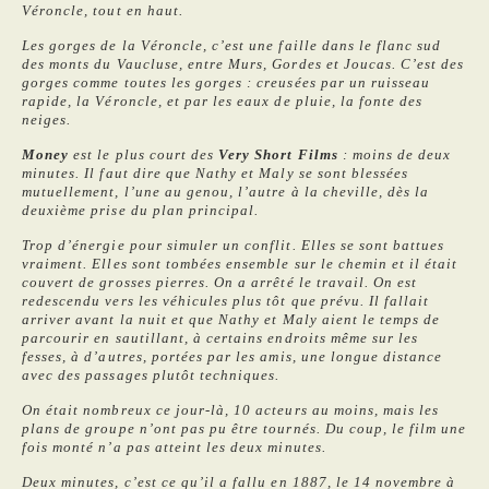
Véroncle, tout en haut.
Les gorges de la Véroncle, c’est une faille dans le flanc sud
des monts du Vaucluse, entre Murs, Gordes et Joucas. C’est des
gorges comme toutes les gorges : creusées par un ruisseau
rapide, la Véroncle, et par les eaux de pluie, la fonte des
neiges.
Money
est le plus court des
Very Short Films
: moins de deux
minutes. Il faut dire que Nathy et Maly se sont blessées
mutuellement, l’une au genou, l’autre à la cheville, dès la
deuxième prise du plan principal.
Trop d’énergie pour simuler un conflit. Elles se sont battues
vraiment. Elles sont tombées ensemble sur le chemin et il était
couvert de grosses pierres. On a arrêté le travail. On est
redescendu vers les véhicules plus tôt que prévu. Il fallait
arriver avant la nuit et que Nathy et Maly aient le temps de
parcourir en sautillant, à certains endroits même sur les
fesses, à d’autres, portées par les amis, une longue distance
avec des passages plutôt techniques.
On était nombreux ce jour-là, 10 acteurs au moins, mais les
plans de groupe n’ont pas pu être tournés. Du coup, le film une
fois monté n’a pas atteint les deux minutes.
Deux minutes, c’est ce qu’il a fallu en 1887, le 14 novembre à