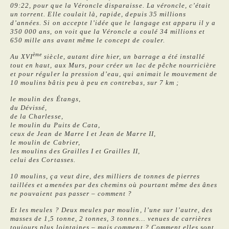
09:22, pour que la Véroncle disparaisse. La véroncle, c’était
un torrent. Elle coulait là, rapide, depuis 35 millions
d’années. Si on accepte l’idée que le langage est apparu il y a
350 000 ans, on voit que la Véroncle a coulé 34 millions et
650 mille ans avant même le concept de couler.
ème
Au XVI
siècle, autant dire hier, un barrage a été installé
tout en haut, aux Murs, pour créer un lac de pêche nourricière
et pour réguler la pression d’eau, qui animait le mouvement de
10 moulins bâtis peu à peu en contrebas, sur 7 km ;
le moulin des Étangs,
du Dévissé,
de la Charlesse,
le moulin du Puits de Cata,
ceux de Jean de Marre I et Jean de Marre II,
le moulin de Cabrier,
les moulins des Grailles I et Grailles II,
celui des Cortasses.
10 moulins, ça veut dire, des milliers de tonnes de pierres
taillées et amenées par des chemins où pourtant même des ânes
ne pouvaient pas passer – comment ?
Et les meules ? Deux meules par moulin, l’une sur l’autre, des
masses de 1,5 tonne, 2 tonnes, 3 tonnes… venues de carrières
toujours plus lointaines – mais comment ? Comment elles sont