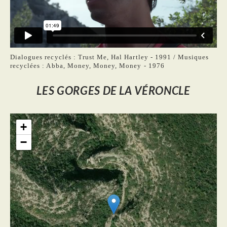
Dialogues recyclés : Trust Me, Hal Hartley - 1991 / Musiques
recyclées : Abba, Money, Money, Money - 1976
LES GORGES DE LA VÉRONCLE
+
−