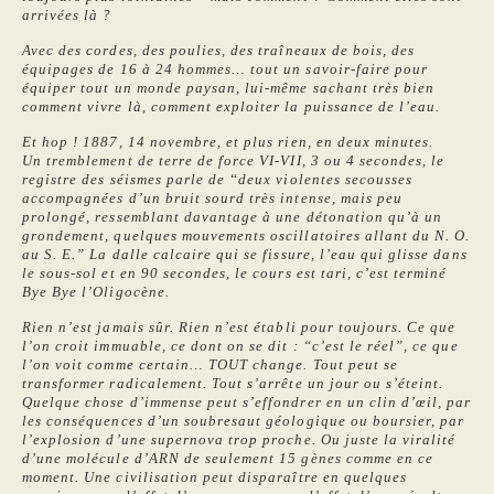
arrivées là ?
Avec des cordes, des poulies, des traîneaux de bois, des
équipages de 16 à 24 hommes… tout un savoir-faire pour
équiper tout un monde paysan, lui-même sachant très bien
comment vivre là, comment exploiter la puissance de l’eau.
Et hop ! 1887, 14 novembre, et plus rien, en deux minutes.
Un tremblement de terre de force VI-VII, 3 ou 4 secondes, le
registre des séismes parle de “deux violentes secousses
accompagnées d’un bruit sourd très intense, mais peu
prolongé, ressemblant davantage à une détonation qu’à un
grondement, quelques mouvements oscillatoires allant du N. O.
au S. E.” La dalle calcaire qui se fissure, l’eau qui glisse dans
le sous-sol et en 90 secondes, le cours est tari, c’est terminé
Bye Bye l’Oligocène.
Rien n’est jamais sûr. Rien n’est établi pour toujours. Ce que
l’on croit immuable, ce dont on se dit : “c’est le réel”, ce que
l’on voit comme certain… TOUT change. Tout peut se
transformer radicalement. Tout s’arrête un jour ou s’éteint.
Quelque chose d’immense peut s’effondrer en un clin d’œil, par
les conséquences d’un soubresaut géologique ou boursier, par
l’explosion d’une supernova trop proche. Ou juste la viralité
d’une molécule d’ARN de seulement 15 gènes comme en ce
moment. Une civilisation peut disparaître en quelques