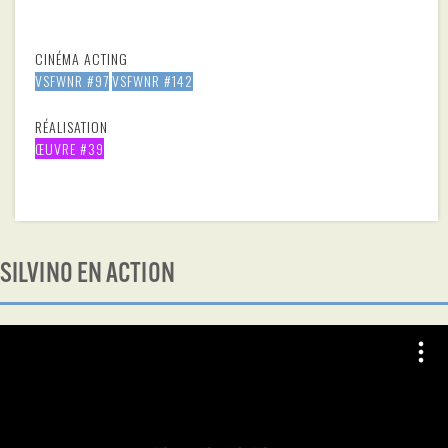
CINÉMA ACTING
VSFWNR #97
VSFWNR #142
RÉALISATION
ŒUVRE #39
SILVINO EN ACTION