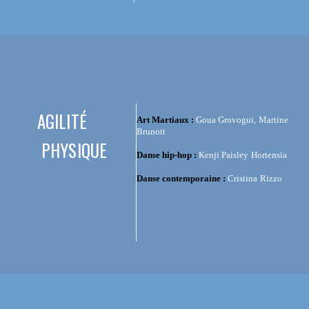
AGILITÉ
Art Martiaux :
Goua Grovogui, Martine
Brunott
PHYSIQUE
Danse hip-hop :
Kenji Paisley Hortensia
Danse contemporaine :
Cristina Rizzo