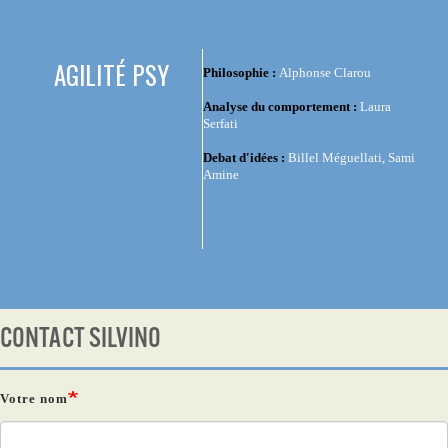
AGILITÉ PSY
Philosophie :
Alphonse Clarou
Analyse du comportement :
Laura
Serfati
Debat d'idées :
Billel Méguellati, Sami
Amine
CONTACT SILVINO
Votre nom