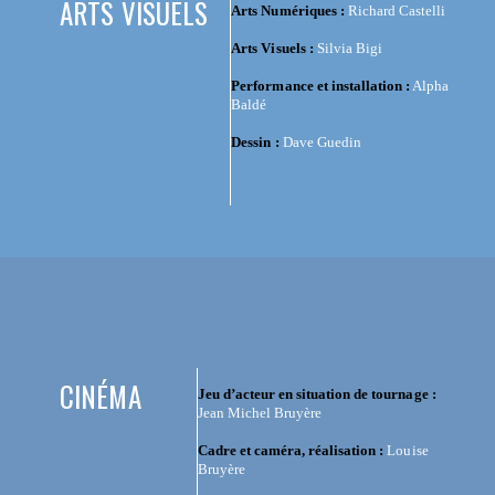
ARTS VISUELS
Arts Numériques :
Richard Castelli
Arts Visuels :
Silvia Bigi
Performance et installation :
Alpha
Baldé
Dessin :
Dave Guedin
CINÉMA
Jeu d’acteur en situation de tournage :
Jean Michel Bruyère
Cadre et caméra, réalisation :
Louise
Bruyère