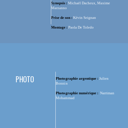
Synopsis :
Michaël Dacheux, Maxime
Marzanno
Prise de son :
Kévin Seignan
Montage :
Paola De Toledo
PHOTO
Photographie argentique :
Julien
Bonnin
Photographie numérique :
Narriman
Mohammad