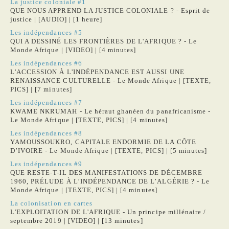
La justice coloniale #1
QUE NOUS APPREND LA JUSTICE COLONIALE ? - Esprit de
justice | [AUDIO] | [1 heure]
Les indépendances #5
QUI A DESSINÉ LES FRONTIÈRES DE L'AFRIQUE ? - Le
Monde Afrique | [VIDEO] | [4 minutes]
Les indépendances #6
L'ACCESSION À L'INDÉPENDANCE EST AUSSI UNE
RENAISSANCE CULTURELLE - Le Monde Afrique | [TEXTE,
PICS] | [7 minutes]
Les indépendances #7
KWAME NKRUMAH - Le héraut ghanéen du panafricanisme -
Le Monde Afrique | [TEXTE, PICS] | [4 minutes]
Les indépendances #8
YAMOUSSOUKRO, CAPITALE ENDORMIE DE LA CÔTE
D’IVOIRE - Le Monde Afrique | [TEXTE, PICS] | [5 minutes]
Les indépendances #9
QUE RESTE-T-IL DES MANIFESTATIONS DE DÉCEMBRE
1960, PRÉLUDE À L’INDÉPENDANCE DE L’ALGÉRIE ? - Le
Monde Afrique | [TEXTE, PICS] | [4 minutes]
La colonisation en cartes
L'EXPLOITATION DE L'AFRIQUE - Un principe millénaire /
septembre 2019 | [VIDEO] | [13 minutes]