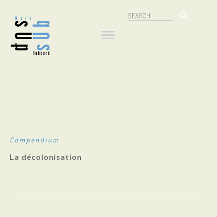
Aller
Search
au
Navigation
Search
contenu
principal
principale
Compendium
La décolonisation